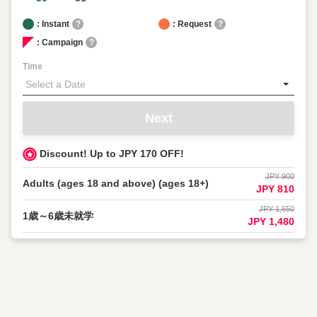
: Instant
?
: Request
?
: Campaign
?
Time
Next
Discount! Up to JPY 170 OFF!
JPY 900
Adults (ages 18 and above) (ages 18+)
JPY 810
JPY 1,650
1歳～6歳未就学
JPY 1,480