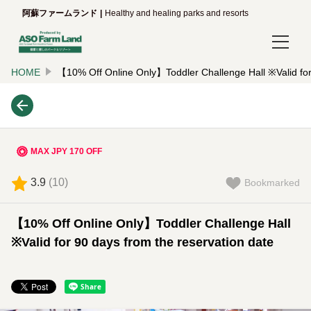
阿蘇ファームランド
Healthy and healing parks and resorts
HOME
【10% Off Online Only】Toddler Challenge Hall ※Valid for 
Login/Reservations
Language
日本語
MAX JPY 170 OFF
English
3.9
(
10
)
Bookmarked
한국어
【10% Off Online Only】Toddler Challenge Hall
简体中文
※Valid for 90 days from the reservation date
繁體中文