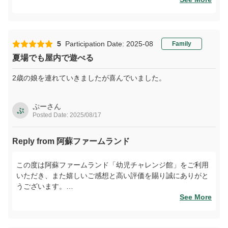
ございませんでした。見守られる大人の方にも快適にお過ご
しいただける環境づくりが行き届いておらず、心よりお詫び
申し上げます。
5
Participation Date: 2025-08
Family
施設のコンセプトや内容についても、観光施設としての期待
夏場でも屋内で遊べる
に十分お応えできなかった点を真摯に受け止めております。
いただいたご意見は、今後の料金設定の検討や、空調管理、
2歳の娘を連れていきましたが喜んでいました。
展示・体験内容の工夫など、サービス改善の参考とさせてい
ただきます。
ぷーさん
ぷ
Posted Date: 2025/08/17
一方で、寒い時期にお子さまが屋内で遊べる点について触れ
ていただきありがとうございます。今後は季節やご家族構成
を問わず、よりご満足いただける施設となるよう努めてまい
Reply from 阿蘇ファームランド
ります。
また機会がございましたら、ぜひ再度お立ち寄りいただけま
この度は阿蘇ファームランド「幼児チャレンジ館」をご利用
したら幸いです。
いただき、また嬉しいご感想と高い評価を賜り誠にありがと
うございます。
夏の暑さを気にせず、安心して小さなお子さまが遊べる屋内
See More
施設としてご満足いただけたことを大変嬉しく存じます。2
歳のお嬢さまにも楽しんでいただけたとのこと、スタッフ一