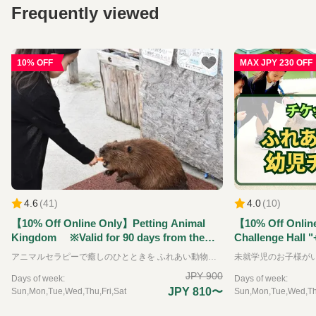
Frequently viewed
10% OFF
MAX JPY 230 OFF
4.6
(
41
)
4.0
(
10
)
【10% Off Online Only】Petting Animal
【10% Off Onlin
Kingdom ※Valid for 90 days from the
Challenge Hall "
reservation date.
Kingdom" Ticket
アニマルセラピーで癒しのひとときを ふれあい動物王国では、できるだけたくさんの動物たちと直接ふれあうことをが出来る動物園です。可愛らしい動物たちは、その存在を通して私たちに大きな「癒し」と「学び」を与えてくれます。 普段はふれあうことのできない珍しい動物たちも含めて、園内には約35種類の動物たちと、エサやりなどの体験を通してふれあえるのが特徴です。 ※お子様のみのご入場はできません。必ず大人の方の同伴、付き添いが必要です。
the reservation 
JPY 900
Days of week:
Days of week:
JPY 810〜
Sun,Mon,Tue,Wed,Thu,Fri,Sat
Sun,Mon,Tue,Wed,Thu