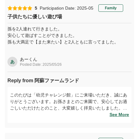
同何よりの喜びでございます。次回はぜひ「ふれあい動物王
国」など屋外の体験型施設もあわせてお楽しみいただけれ
5
Participation Date: 2025-05
Family
ば、さらに思い出深い一日になるかと存じます。ご家族での
子供たちに優しい遊び場
またのお越しを心よりお待ち申し上げます。
孫を2人連れて行きました。
安心して遊ばすことができました。
孫も大満足で【また来たい】と2人ともに言ってました。
あーくん
あ
Posted Date: 2025/05/26
Reply from 阿蘇ファームランド
このたびは「幼児チャレンジ館」にご来場いただき、誠にあ
りがとうございます。お孫さまとのご来園で、安心してお過
ごしいただけたとのこと、大変嬉しく拝見いたしました。ま
た、「また来たい」とのお言葉をいただけたことは、私たち
See More
にとって何よりの励みです。今後もお子さまが安全に、そし
て楽しく過ごせる空間づくりに努めてまいりますので、ぜひ
また皆さまでお越しくださいませ。心よりお待ちしておりま