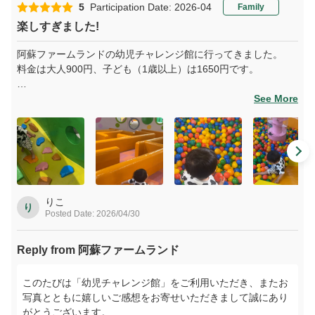
5
Participation Date: 2026-04
Family
楽しすぎました!
阿蘇ファームランドの幼児チャレンジ館に行ってきました。
料金は大人900円、子ども（1歳以上）は1650円です。
滑り台の下がボールプールになっていて、子どもが大喜びでし
See More
た。ボールを入れるとクルクル回る遊具もあり、とても楽しそ
うに遊んでいました。小さい滑り台も付いていて、小さな子で
も安心して遊べます。
子どもだけでなく大人も一緒に楽しめる歩いて進む迷路や、空
気で膨らんだふわふわ遊具もあり、いろいろな遊びができて大
満足！時間があっという間に過ぎるほど楽しめました。また行
りこ
り
Posted Date: 2026/04/30
きたいです。
Reply from 阿蘇ファームランド
このたびは「幼児チャレンジ館」をご利用いただき、またお
写真とともに嬉しいご感想をお寄せいただきまして誠にあり
がとうございます。