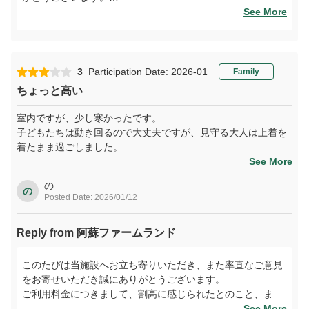
「楽しすぎました！」とのお言葉を頂戴し、スタッフ一同大
See More
変嬉しく拝見いたしました。
幼児チャレンジ館は、小さなお子様が安心して身体を動か
し、思いきり遊べる空間づくりを目指しております。ご家族
3
Participation Date: 2026-01
Family
皆様で楽しい時間をお過ごしいただけましたなら何よりでご
ちょっと高い
ざいます。
室内ですが、少し寒かったです。
これからもお子様の笑顔あふれる施設づくりに努め、快適に
子どもたちは動き回るので大丈夫ですが、見守る大人は上着を
ご利用いただける環境を整えてまいります。ぜひまた阿蘇へ
着たまま過ごしました。
お越しの際は、ご家族で遊びにいらしてくださいませ。スタ
健康をテーマにしたコンセプトはありますが、どこにでもある
See More
ッフ一同、心よりお待ちしております。
感じの屋内施設で観光施設料金なので割高に感じました。
の
寒い時期に屋内で子供を遊ばせるなら立ち寄っても良いかもし
の
Posted Date: 2026/01/12
れません。
Reply from 阿蘇ファームランド
このたびは当施設へお立ち寄りいただき、また率直なご意見
をお寄せいただき誠にありがとうございます。
ご利用料金につきまして、割高に感じられたとのこと、また
室内の温度環境により寒さを感じさせてしまい、大変申し訳
See More