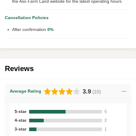
the Aso Farm Land website for the latest operating hours.
Cancellation Policies
After confirmation
0%
Reviews
3.9
Average Rating
(
10
)
5-star
5
4-star
2
3-star
1