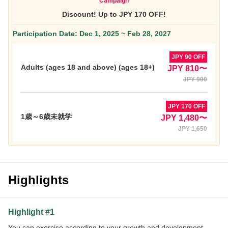
Campaign
Discount! Up to JPY 170 OFF!
Participation Date: Dec 1, 2025 ~ Feb 28, 2027
JPY 90 OFF
Adults (ages 18 and above) (ages 18+)
JPY 810〜
JPY 900
JPY 170 OFF
1歳～6歳未就学
JPY 1,480〜
JPY 1,650
Highlights
Highlight #1
You can exercise according to your growth and development.