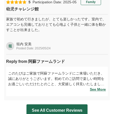
す。
5
Participation Date: 2025-05
Family
幼児チャレンジ館
家族で初めて行きましたが、とても楽しかったです。室内で、
エアコンも完備しておりとても心地よく子供と一緒に体を動か
すことが出来ました。
垣内 安美
垣
Posted Date: 2025/05/24
Reply from 阿蘇ファームランド
このたびはご家族で阿蘇ファームランドにご来場いただき、
誠にありがとうございます。初めてのご訪問で楽しい時間を
お過ごしいただけたとのこと、大変嬉しく拝見いたしまし
た。室内施設はエアコン完備で、季節を問わず快適にお過ご
See More
しいただけるよう工夫しております。お子様と一緒に体を動
かして楽しめる空間として、今後もさらに充実させてまいり
ますので、ぜひまた皆さまでお越しくださいませ。心よりお
See All Customer Reviews
待ち申し上げております。