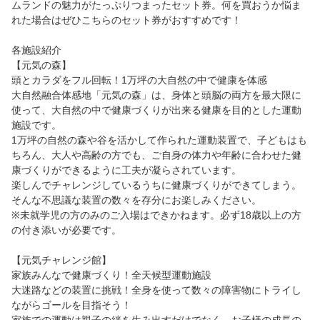
ムランドの魅力がたっぷりつまったセット券。何を買おうか悩ま
れた場合はぜひこちらのセット券がおすすめです！
各施設紹介
【元気の森】
頭とカラダをフル回転！1万坪の大自然の中で健康を体感
大自然融合体感地「元気の森」は、身体と頭脳の両方を最大限に
使って、大自然の中で健康づくりが出来る健康を目的とした運動
施設です。
1万坪の自然の森や谷を活かして作られた運動装置で、子どもはも
ちろん、大人や高齢の方でも、ご自身の体力や年齢に合わせた健
康づくりができるように工夫が凝らされています。
楽しんでチャレンジしているうちに健康づくりができてしまう。
そんな不思議な装置の数々を存分にお楽しみください。
※未就学児の方のみのご入場はできかねます。必ず18歳以上の方
の付き添いが必要です。
【元気チャレンジ館】
家族みんなで健康づくり！全天候型運動施設
大迷路などの装置に挑戦！全身を使って数々の障害物にトライし
ながらゴールを目指そう！