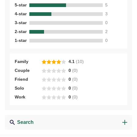
5-star
5
4-star
3
3-star
0
2-star
2
1-star
0
Family
4.1
(
10
)
Couple
0
(
0
)
Friend
0
(
0
)
Solo
0
(
0
)
Work
0
(
0
)
Search