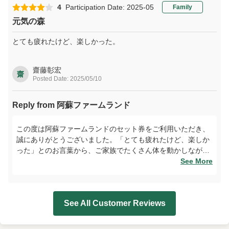
てお越しくださいませ。再訪を心よりお待ちしております。
4
Participation Date: 2025-05
Family
元気の森
とても疲れたけど、楽しかった。
齋藤彰宏
齋
Posted Date: 2025/05/10
Reply from 阿蘇ファームランド
この度は阿蘇ファームランドのセット券をご利用いただき、
誠にありがとうございました。「とても疲れたけど、楽しか
った」とのお言葉から、ご家族でたくさん体を動かしながら
充実した一日をお過ごしいただけたご様子が伝わり、私たち
See More
も嬉しい気持ちでいっぱいです。元気いっぱいに遊んだ後の
心地よい疲れも、思い出のひとつになっていれば幸いです。
ぜひまた季節を変えて、阿蘇の自然とともにお楽しみくださ
See All Customer Reviews
い。スタッフ一同、心よりお待ちしております。