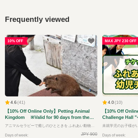
Frequently viewed
10% OFF
MAX JPY 230 OFF
4.6
(
41
)
4.0
(
10
)
【10% Off Online Only】Petting Animal
【10% Off Onlin
Kingdom ※Valid for 90 days from the
Challenge Hall "
reservation date.
Kingdom" Ticket
アニマルセラピーで癒しのひとときを ふれあい動物王国では、できるだけたくさんの動物たちと直接ふれあうことをが出来る動物園です。可愛らしい動物たちは、その存在を通して私たちに大きな「癒し」と「学び」を与えてくれます。 普段はふれあうことのできない珍しい動物たちも含めて、園内には約35種類の動物たちと、エサやりなどの体験を通してふれあえるのが特徴です。 ※お子様のみのご入場はできません。必ず大人の方の同伴、付き添いが必要です。
the reservation 
JPY 900
Days of week:
Days of week: