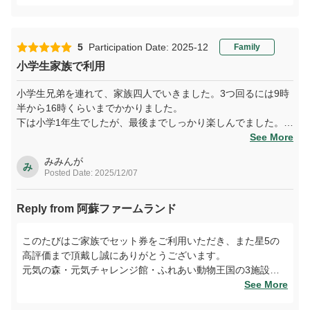
楽しみいただけたとのこと、大変嬉しく拝見いたしました。
元気の森では身体を動かしながら自然の中で遊ぶ楽しさを、
チャレンジ館では夢中になれる体験を、そして動物王国では
5
Participation Date: 2025-12
Family
癒やしの時間を感じていただけておりましたら幸いです。
小学生家族で利用
これからも皆様に「また来たい」と思っていただける施設づ
小学生兄弟を連れて、家族四人でいきました。3つ回るには9時
くりに努めてまいります。ぜひ次回もご家族やご友人と一緒
半から16時くらいまでかかりました。
に、阿蘇で楽しいひとときをお過ごしくださいませ。スタッ
下は小学1年生でしたが、最後までしっかり楽しんでました。達
フ一同、心よりお待ちしております。
成感があり、満足しました。親は明日、筋肉痛だと思います。
See More
みみんが
み
Posted Date: 2025/12/07
Reply from 阿蘇ファームランド
このたびはご家族でセット券をご利用いただき、また星5の
高評価まで頂戴し誠にありがとうございます。
元気の森・元気チャレンジ館・ふれあい動物王国の3施設を
一日かけて満喫していただけたとのこと、皆さまの笑顔が目
See More
に浮かぶようで嬉しく拝見いたしました。