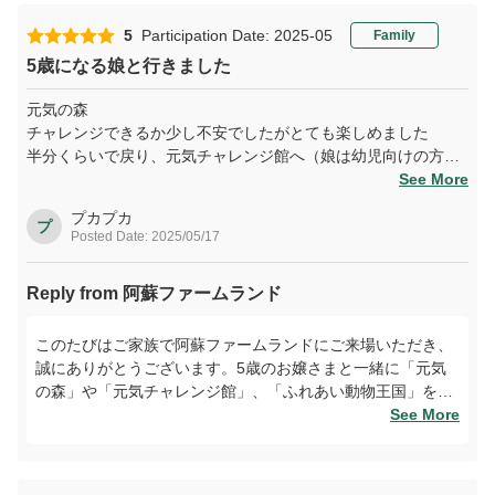
きり楽しんでくださったご様子を伺い、大変嬉しく存じま
す。次回はぜひご宿泊いただき、2日間かけてたっぷり遊び
5
Participation Date: 2025-05
Family
尽くしていただければ幸いです。ご家族皆さまのお帰りを心
5歳になる娘と行きました
よりお待ち申し上げます。
元気の森
チャレンジできるか少し不安でしたがとても楽しめました
半分くらいで戻り、元気チャレンジ館へ（娘は幼児向けの方が
良かったみたいです💦）
See More
お昼はバイキングでしたが
プカプカ
オリジナリティが凄くてウキウキしました
プ
Posted Date: 2025/05/17
ふれあい動物王国も
Reply from 阿蘇ファームランド
このたびはご家族で阿蘇ファームランドにご来場いただき、
誠にありがとうございます。5歳のお嬢さまと一緒に「元気
の森」や「元気チャレンジ館」、「ふれあい動物王国」を楽
しまれたご様子を伺い、スタッフ一同大変嬉しく拝見いたし
See More
ました。お子さまの年齢に合わせて遊びの幅を選べるのも当
施設の魅力の一つです。今後も幅広い年齢層の方にお楽しみ
いただけるよう努めてまいりますので、またぜひ季節を変え