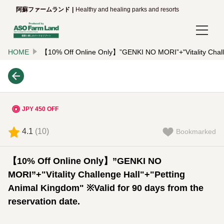
阿蘇ファームランド
Healthy and healing parks and resorts
HOME
【10% Off Online Only】”GENKI NO MORI”+"Vitality Challen
Login/Reservations
Language
日本語
JPY 450 OFF
English
4.1
(
10
)
Bookmarked
한국어
【10% Off Online Only】”GENKI NO
简体中文
MORI”+"Vitality Challenge Hall"+"Petting
Animal Kingdom" ※Valid for 90 days from the
繁體中文
reservation date.