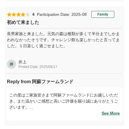
小学1年生のお子さまも最後まで元気に楽しんでくださった
とのお言葉、スタッフにとって何よりの励みです。しっかり
4
Participation Date: 2025-08
Family
動くアクティビティが多いため、翌日の筋肉痛は…ぜひ達成
初めて来ました
感の証としてお受け取りくださいませ。
長男家族と来ました。元気の森は種類が多くて半分までしかま
またご家族皆さまで、季節ごとの阿蘇の魅力を感じにお越し
われなかったそうです。チャレンジ館も楽しかったと言ってま
いただける日を心よりお待ちしております。
した。１日楽しく過ごせました。
井上
井
Posted Date: 2025/08/17
Reply from 阿蘇ファームランド
この度はご家族皆さまで阿蘇ファームランドにお越しいただ
き、また温かいご感想と高いご評価を賜り誠にありがとうご
ざいます。
「元気の森」は体を使って楽しむアスレチックが多数ござい
See More
ますので、1日では回りきれないほど充実した内容となって
おります。お子さま方が「元気チャレンジ館」も含めて思い