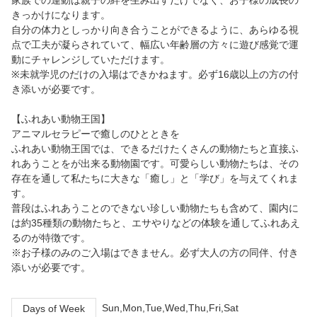
家族での運動は親子の絆を生み出すだけでなく、お子様の成長の
きっかけになります。
自分の体力としっかり向き合うことができるように、あらゆる視
点で工夫が凝らされていて、幅広い年齢層の方々に遊び感覚で運
動にチャレンジしていただけます。
※未就学児のだけの入場はできかねます。必ず16歳以上の方の付
き添いが必要です。
【ふれあい動物王国】
アニマルセラピーで癒しのひとときを
ふれあい動物王国では、できるだけたくさんの動物たちと直接ふ
れあうことをが出来る動物園です。可愛らしい動物たちは、その
存在を通して私たちに大きな「癒し」と「学び」を与えてくれま
す。
普段はふれあうことのできない珍しい動物たちも含めて、園内に
は約35種類の動物たちと、エサやりなどの体験を通してふれあえ
るのが特徴です。
※お子様のみのご入場はできません。必ず大人の方の同伴、付き
添いが必要です。
Sun,Mon,Tue,Wed,Thu,Fri,Sat
Days of Week