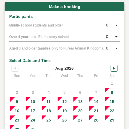
Make a booking
Participants
0
Middle school students and older
0
Over 4 years old -Elementary school
0
Aged 3 and older (applies only to Fureai Animal Kingdom).
Select Date and Time
Aug 2026
Sun
Mon
Tue
Wed
Thu
Fri
Sat
1
2
3
4
5
6
7
8
9
10
11
12
13
14
15
16
17
18
19
20
21
22
23
24
25
26
27
28
29