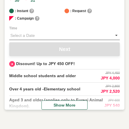
30
31
: Instant
?
: Request
?
: Campaign
?
Time
Next
Discount! Up to JPY 450 OFF!
JPY 4,450
Middle school students and older
JPY 4,000
JPY 2,800
Over 4 years old -Elementary school
JPY 2,520
Aged 3 and older (applies only to Fureai Animal
JPY 600
Show More
JPY 540
Kingdom).